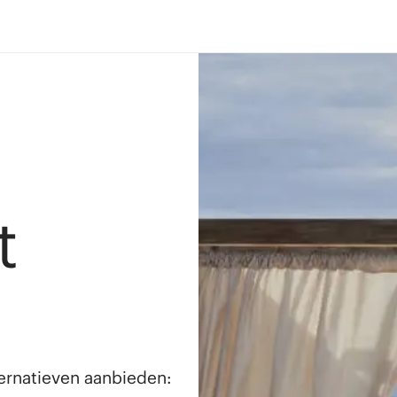
t
lternatieven aanbieden: