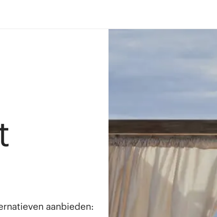
t
lternatieven aanbieden: