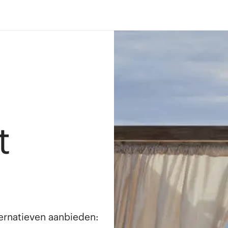
t
lternatieven aanbieden: