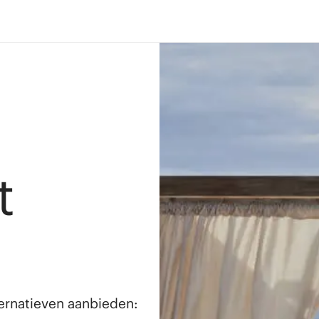
t
lternatieven aanbieden: