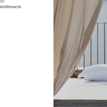
kcí
MeliáRewards