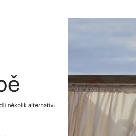
bě
i několik alternativ: