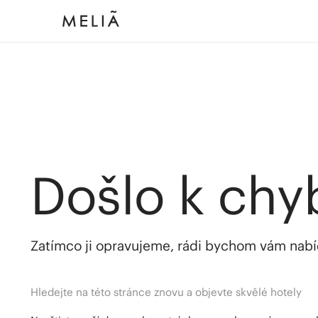
Došlo k chy
Zatímco ji opravujeme, rádi bychom vám nabídl
Hledejte na této stránce znovu a objevte skvělé hotely