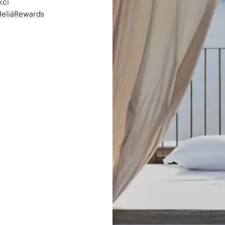
kcí
MeliáRewards