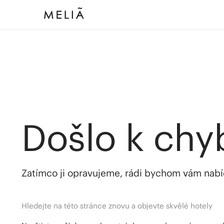
Došlo k chy
Zatímco ji opravujeme, rádi bychom vám nabídl
Hledejte na této stránce znovu a objevte skvělé hotely