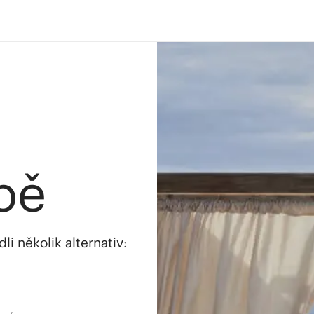
bě
i několik alternativ: