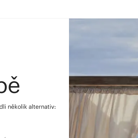
bě
i několik alternativ: