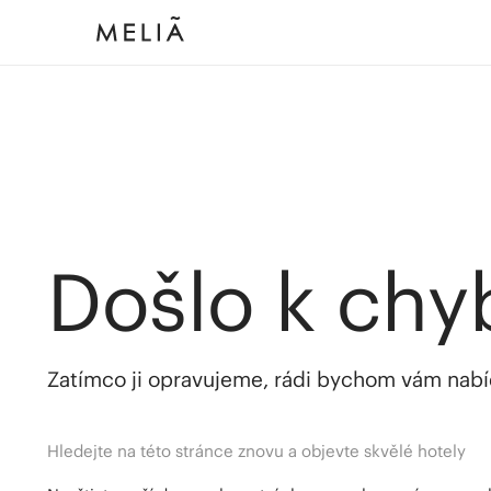
Došlo k chy
Zatímco ji opravujeme, rádi bychom vám nabídl
Hledejte na této stránce znovu a objevte skvělé hotely