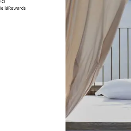
kcí
MeliáRewards