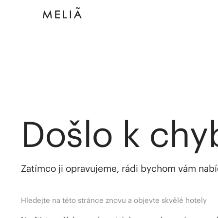
Došlo k chy
Zatímco ji opravujeme, rádi bychom vám nabídl
Hledejte na této stránce znovu a objevte skvělé hotely