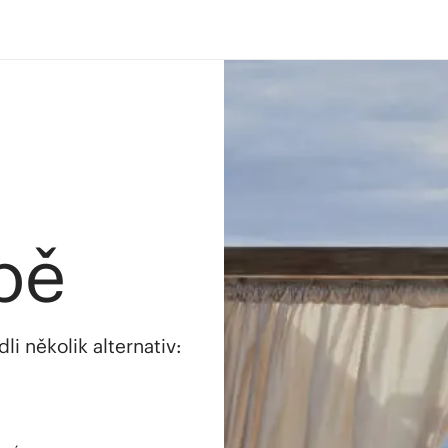
bě
i několik alternativ: