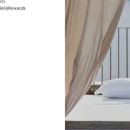
kcí
MeliáRewards