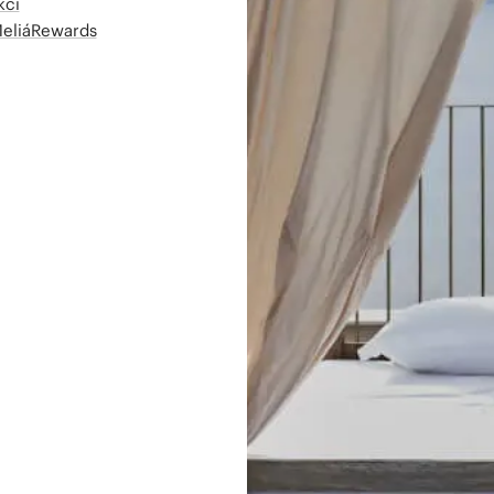
kcí
MeliáRewards