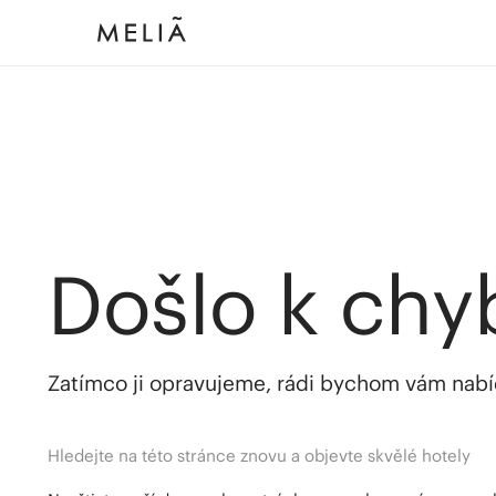
Došlo k chy
Zatímco ji opravujeme, rádi bychom vám nabídl
Hledejte na této stránce znovu a objevte skvělé hotely