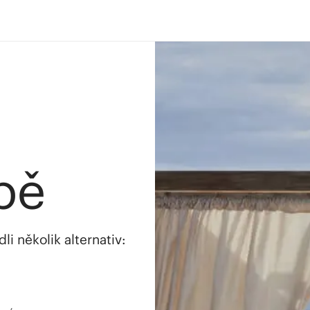
bě
i několik alternativ: