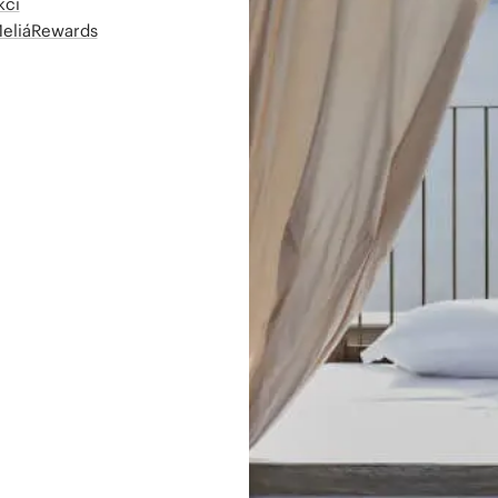
kcí
MeliáRewards