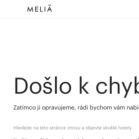
Došlo k chy
Zatímco ji opravujeme, rádi bychom vám nabídl
Hledejte na této stránce znovu a objevte skvělé hotely