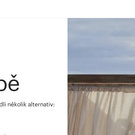
bě
i několik alternativ: