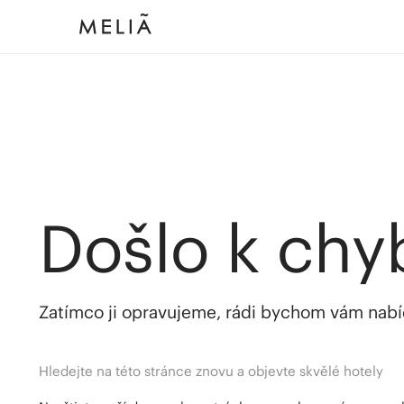
Došlo k chy
Zatímco ji opravujeme, rádi bychom vám nabídl
Hledejte na této stránce znovu a objevte skvělé hotely