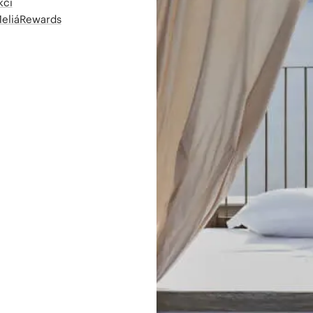
kcí
MeliáRewards