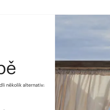
bě
i několik alternativ: