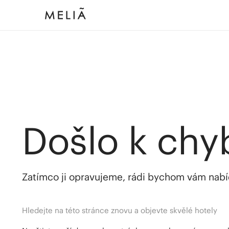
Došlo k chy
Zatímco ji opravujeme, rádi bychom vám nabídl
Hledejte na této stránce znovu a objevte skvělé hotely