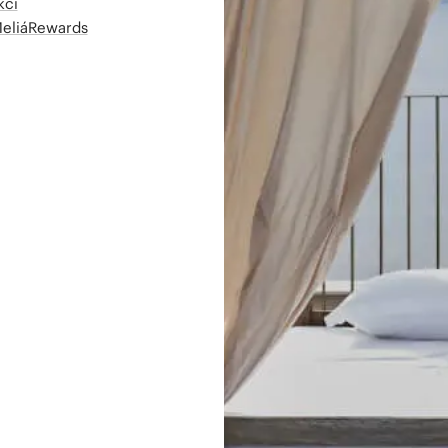
kcí
MeliáRewards