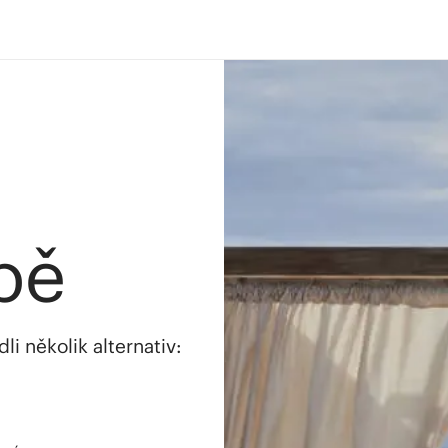
bě
i několik alternativ: