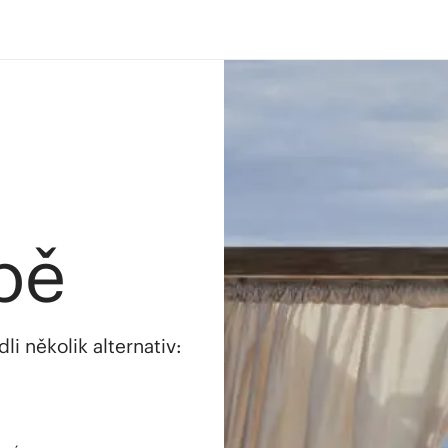
bě
i několik alternativ: