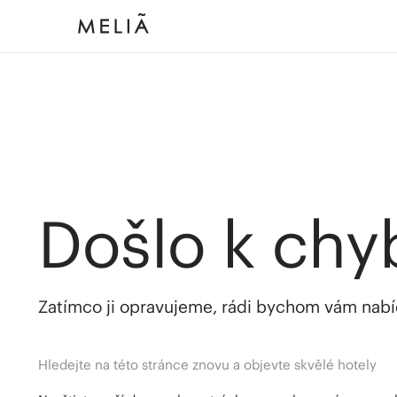
Došlo k chy
Zatímco ji opravujeme, rádi bychom vám nabídl
Hledejte na této stránce znovu a objevte skvělé hotely