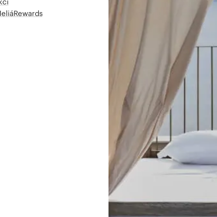
kcí
MeliáRewards