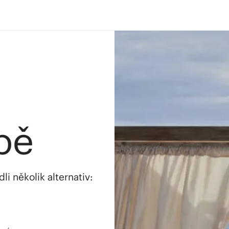
bě
i několik alternativ: