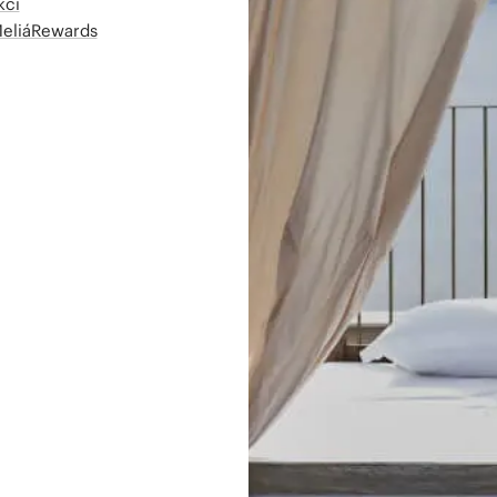
kcí
MeliáRewards