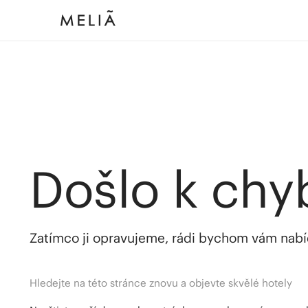
Došlo k chy
Zatímco ji opravujeme, rádi bychom vám nabídl
Hledejte na této stránce znovu a objevte skvělé hotely