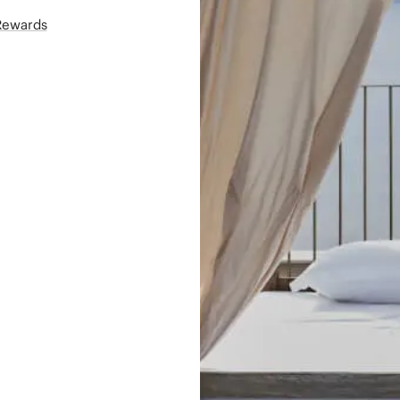
áRewards