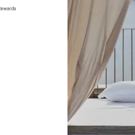
áRewards