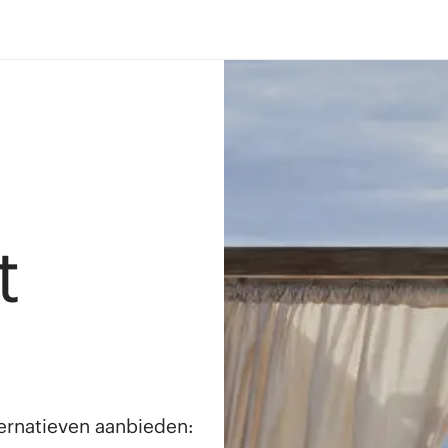
t
lternatieven aanbieden: