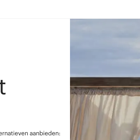
t
lternatieven aanbieden: