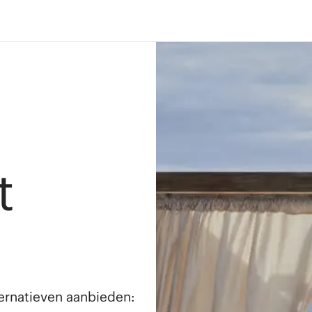
t
lternatieven aanbieden: