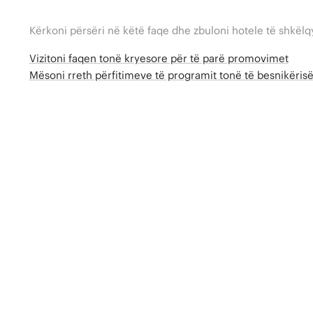
Kërkoni përsëri në këtë faqe dhe zbuloni hotele të shkëlq
Vizitoni faqen tonë kryesore për të parë promovimet
Mësoni rreth përfitimeve të programit tonë të besnikëri