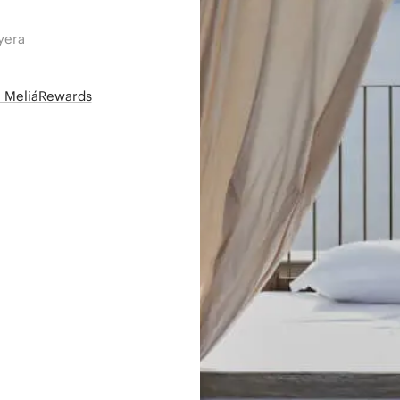
yera
së MeliáRewards