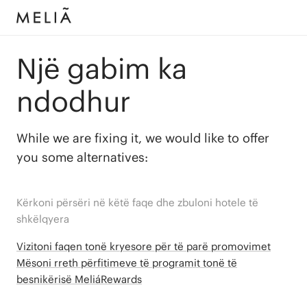
Një gabim ka
ndodhur
While we are fixing it, we would like to offer
you some alternatives:
Kërkoni përsëri në këtë faqe dhe zbuloni hotele të
shkëlqyera
Vizitoni faqen tonë kryesore për të parë promovimet
Mësoni rreth përfitimeve të programit tonë të
besnikërisë MeliáRewards