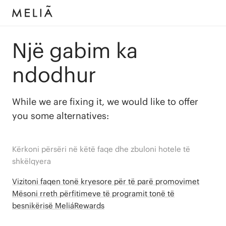
Një gabim ka
ndodhur
While we are fixing it, we would like to offer
you some alternatives:
Kërkoni përsëri në këtë faqe dhe zbuloni hotele të
shkëlqyera
Vizitoni faqen tonë kryesore për të parë promovimet
Mësoni rreth përfitimeve të programit tonë të
besnikërisë MeliáRewards