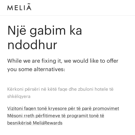
Një gabim ka
ndodhur
While we are fixing it, we would like to offer
you some alternatives:
Kërkoni përsëri në këtë faqe dhe zbuloni hotele të
shkëlqyera
Vizitoni faqen tonë kryesore për të parë promovimet
Mësoni rreth përfitimeve të programit tonë të
besnikërisë MeliáRewards