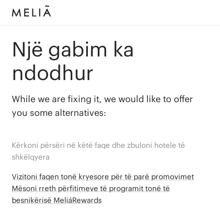
Një gabim ka
ndodhur
While we are fixing it, we would like to offer
you some alternatives:
Kërkoni përsëri në këtë faqe dhe zbuloni hotele të
shkëlqyera
Vizitoni faqen tonë kryesore për të parë promovimet
Mësoni rreth përfitimeve të programit tonë të
besnikërisë MeliáRewards