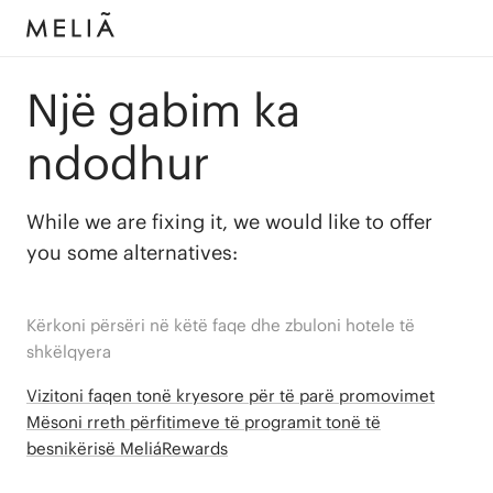
Një gabim ka
ndodhur
While we are fixing it, we would like to offer
you some alternatives:
Kërkoni përsëri në këtë faqe dhe zbuloni hotele të
shkëlqyera
Vizitoni faqen tonë kryesore për të parë promovimet
Mësoni rreth përfitimeve të programit tonë të
besnikërisë MeliáRewards