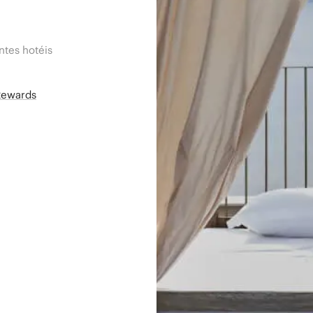
tes hotéis
Rewards