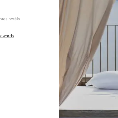
tes hotéis
Rewards