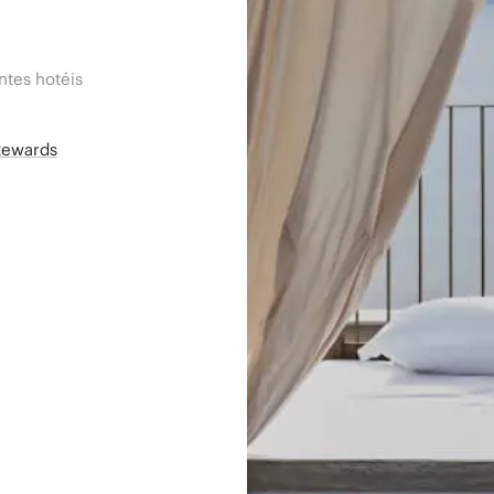
tes hotéis
Rewards