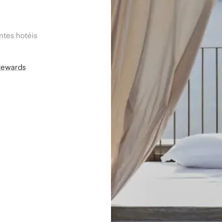
tes hotéis
Rewards