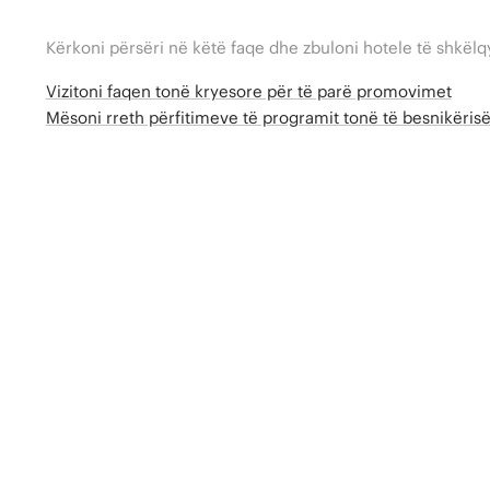
Kërkoni përsëri në këtë faqe dhe zbuloni hotele të shkëlq
Vizitoni faqen tonë kryesore për të parë promovimet
Mësoni rreth përfitimeve të programit tonë të besnikëri