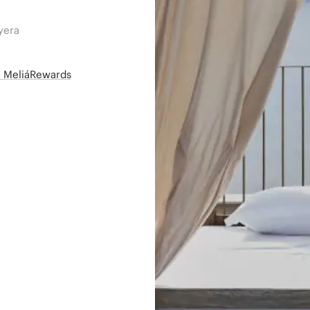
yera
së MeliáRewards