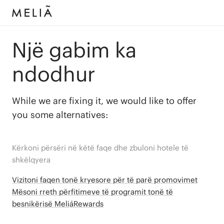
Një gabim ka
ndodhur
While we are fixing it, we would like to offer
you some alternatives:
Kërkoni përsëri në këtë faqe dhe zbuloni hotele të
shkëlqyera
Vizitoni faqen tonë kryesore për të parë promovimet
Mësoni rreth përfitimeve të programit tonë të
besnikërisë MeliáRewards