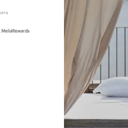
yera
së MeliáRewards