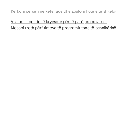
Kërkoni përsëri në këtë faqe dhe zbuloni hotele të shkëlq
Vizitoni faqen tonë kryesore për të parë promovimet
Mësoni rreth përfitimeve të programit tonë të besnikëri