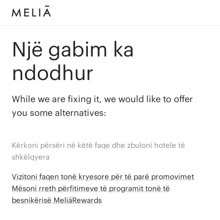
Një gabim ka
ndodhur
While we are fixing it, we would like to offer
you some alternatives:
Kërkoni përsëri në këtë faqe dhe zbuloni hotele të
shkëlqyera
Vizitoni faqen tonë kryesore për të parë promovimet
Mësoni rreth përfitimeve të programit tonë të
besnikërisë MeliáRewards