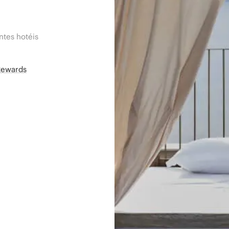
tes hotéis
Rewards