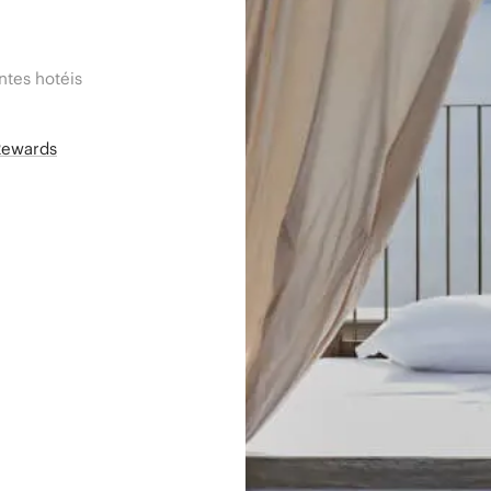
tes hotéis
Rewards