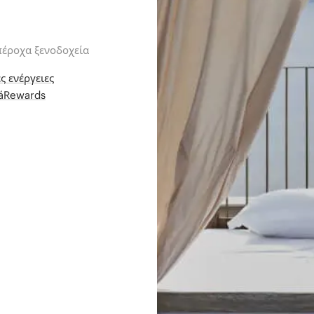
πέροχα ξενοδοχεία
ς ενέργειες
iáRewards