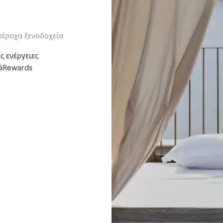
πέροχα ξενοδοχεία
ς ενέργειες
iáRewards