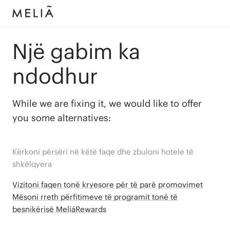
Një gabim ka
ndodhur
While we are fixing it, we would like to offer
you some alternatives:
Kërkoni përsëri në këtë faqe dhe zbuloni hotele të
shkëlqyera
Vizitoni faqen tonë kryesore për të parë promovimet
Mësoni rreth përfitimeve të programit tonë të
besnikërisë MeliáRewards