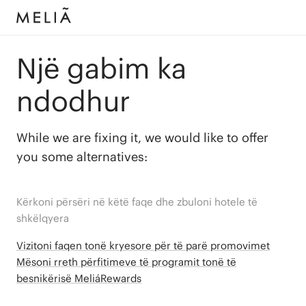
Një gabim ka
ndodhur
While we are fixing it, we would like to offer
you some alternatives:
Kërkoni përsëri në këtë faqe dhe zbuloni hotele të
shkëlqyera
Vizitoni faqen tonë kryesore për të parë promovimet
Mësoni rreth përfitimeve të programit tonë të
besnikërisë MeliáRewards