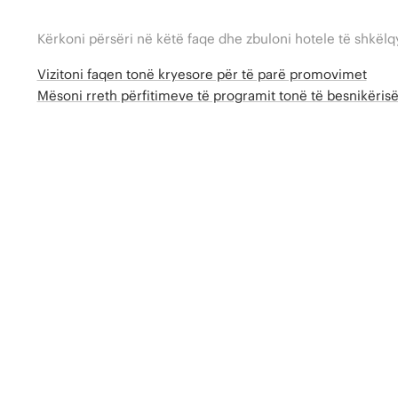
Kërkoni përsëri në këtë faqe dhe zbuloni hotele të shkëlq
Vizitoni faqen tonë kryesore për të parë promovimet
Mësoni rreth përfitimeve të programit tonë të besnikëri