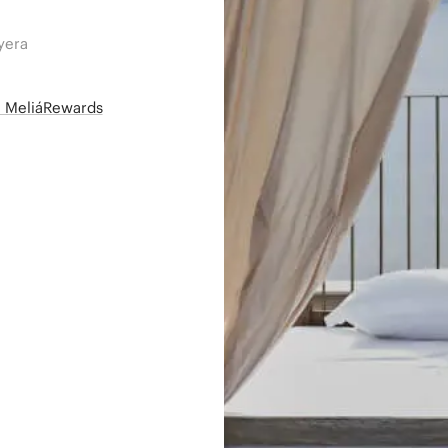
yera
së MeliáRewards