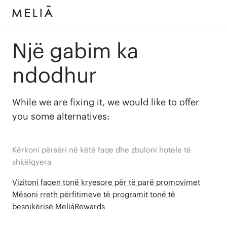
Një gabim ka
ndodhur
While we are fixing it, we would like to offer
you some alternatives:
Kërkoni përsëri në këtë faqe dhe zbuloni hotele të
shkëlqyera
Vizitoni faqen tonë kryesore për të parë promovimet
Mësoni rreth përfitimeve të programit tonë të
besnikërisë MeliáRewards