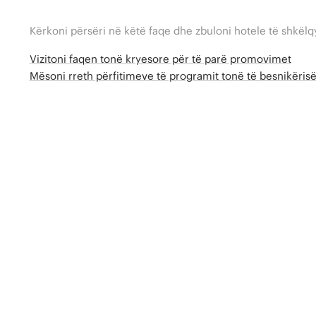
Kërkoni përsëri në këtë faqe dhe zbuloni hotele të shkëlq
Vizitoni faqen tonë kryesore për të parë promovimet
Mësoni rreth përfitimeve të programit tonë të besnikëri