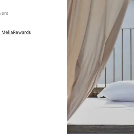
yera
së MeliáRewards