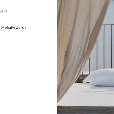
yera
së MeliáRewards