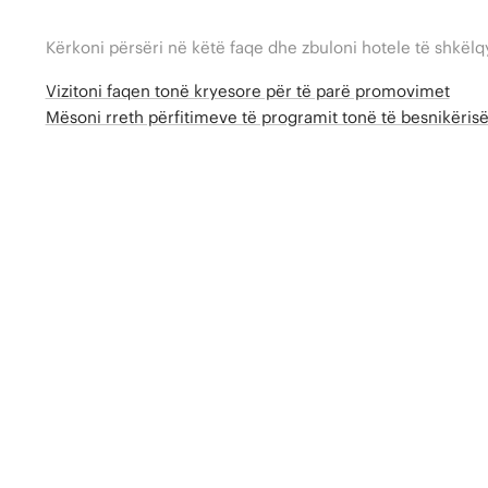
Kërkoni përsëri në këtë faqe dhe zbuloni hotele të shkëlq
Vizitoni faqen tonë kryesore për të parë promovimet
Mësoni rreth përfitimeve të programit tonë të besnikëri