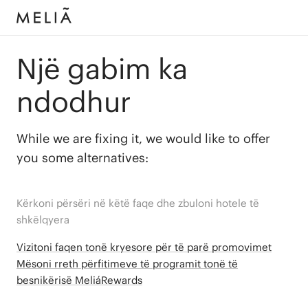
Një gabim ka
ndodhur
While we are fixing it, we would like to offer
you some alternatives:
Kërkoni përsëri në këtë faqe dhe zbuloni hotele të
shkëlqyera
Vizitoni faqen tonë kryesore për të parë promovimet
Mësoni rreth përfitimeve të programit tonë të
besnikërisë MeliáRewards