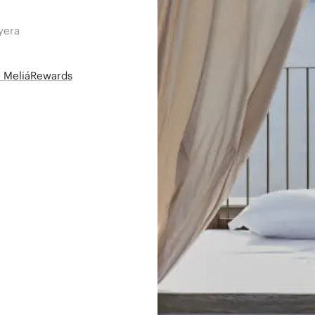
yera
së MeliáRewards