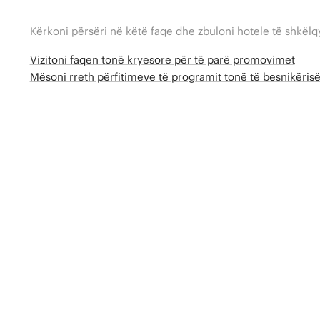
Kërkoni përsëri në këtë faqe dhe zbuloni hotele të shkëlq
Vizitoni faqen tonë kryesore për të parë promovimet
Mësoni rreth përfitimeve të programit tonë të besnikëri