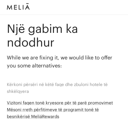
Një gabim ka
ndodhur
While we are fixing it, we would like to offer
you some alternatives:
Kërkoni përsëri në këtë faqe dhe zbuloni hotele të
shkëlqyera
Vizitoni faqen tonë kryesore për të parë promovimet
Mësoni rreth përfitimeve të programit tonë të
besnikërisë MeliáRewards