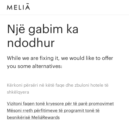
Një gabim ka
ndodhur
While we are fixing it, we would like to offer
you some alternatives:
Kërkoni përsëri në këtë faqe dhe zbuloni hotele të
shkëlqyera
Vizitoni faqen tonë kryesore për të parë promovimet
Mësoni rreth përfitimeve të programit tonë të
besnikërisë MeliáRewards