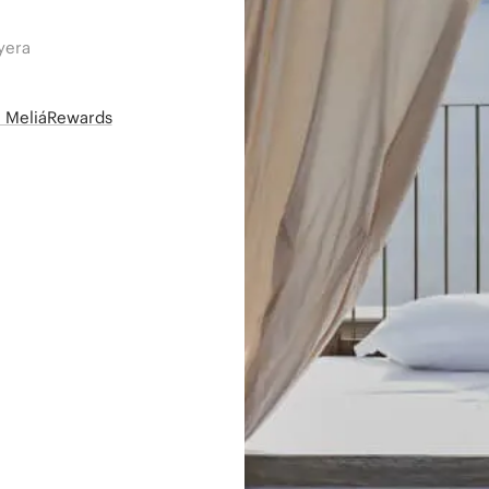
yera
së MeliáRewards