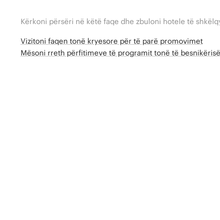
Kërkoni përsëri në këtë faqe dhe zbuloni hotele të shkëlq
Vizitoni faqen tonë kryesore për të parë promovimet
Mësoni rreth përfitimeve të programit tonë të besnikëri