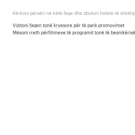
Kërkoni përsëri në këtë faqe dhe zbuloni hotele të shkëlq
Vizitoni faqen tonë kryesore për të parë promovimet
Mësoni rreth përfitimeve të programit tonë të besnikëri