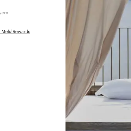
yera
së MeliáRewards