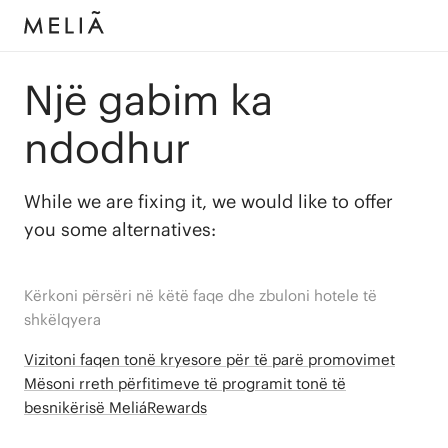
Një gabim ka
ndodhur
While we are fixing it, we would like to offer
you some alternatives:
Kërkoni përsëri në këtë faqe dhe zbuloni hotele të
shkëlqyera
Vizitoni faqen tonë kryesore për të parë promovimet
Mësoni rreth përfitimeve të programit tonë të
besnikërisë MeliáRewards